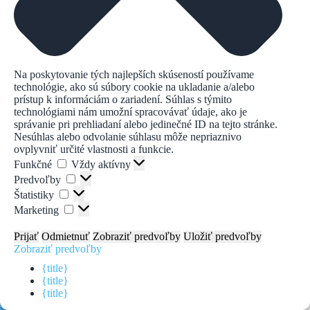
Na poskytovanie tých najlepších skúseností používame
technológie, ako sú súbory cookie na ukladanie a/alebo
Fungujeme aj vďaka podpore našich partnerov
prístup k informáciám o zariadení. Súhlas s týmito
technológiami nám umožní spracovávať údaje, ako je
správanie pri prehliadaní alebo jedinečné ID na tejto stránke.
Nesúhlas alebo odvolanie súhlasu môže nepriaznivo
ovplyvniť určité vlastnosti a funkcie.
Funkčné
Funkčné
Vždy aktívny
Predvoľby
Predvoľby
Štatistiky
Štatistiky
Marketing
Marketing
Najbližšie
Teplota jazera
Prijať
Odmietnuť
Zobraziť predvoľby
Uložiť predvoľby
Podujatie
Zobraziť predvoľby
{title}
Žiadne
{title}
nadchádzajúce
{title}
podujatia.