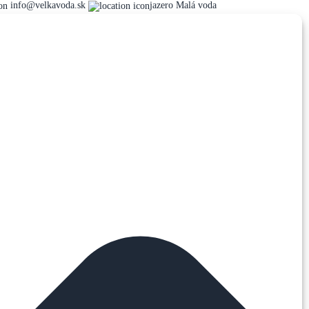
info@velkavoda.sk
jazero Malá voda
Fotogaléria
Klub
Členovia
j sézone) a v sobotu, nedeľu o 9 na jazere Malé
nie. Prinášame vám predbežný kalendár podujatí