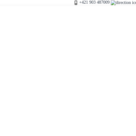
+421 903 487009
ĽADOVÉ MEDVEDE Veľká voda
...plávame za každého počasia
ďov Veľká voda
 klub sa chystá nielen na pravidelné tréningy – v stredu o 16 (v zimne
 ktoré pozývame aj otužilcov z iných klubov a záujemcov o zimné pláva