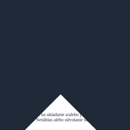
štafety a jednotlivci
ť počas 90 dní 100 kilometrov na otvorenej vode.
ia – 1€. Podáva sa teplý čaj v bufete Nad Jazerom a kapustnica (4€).
 ako sú súbory cookie na ukladanie a/alebo prístup k informáciám o za
 ID na tejto stránke. Nesúhlas alebo odvolanie súhlasu môže nepriaznivo 
ujeme aj vďaka podpore našich partnerov