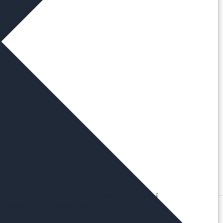
riadení. Súhlas s týmito technológiami nám umožní
ovplyvniť určité vlastnosti a funkcie.