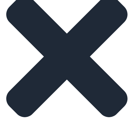
Revolučné plávanie & Vyhodnotenie Letnej 100vky
Blíži sa čas revolučného plávania a tentokrát sme sa
rozhodli ho spojiť aj s vyhodnotením Letnej 100.
Srdečne Vás pozývame.
Igor
9. novembra 2025
NEXT