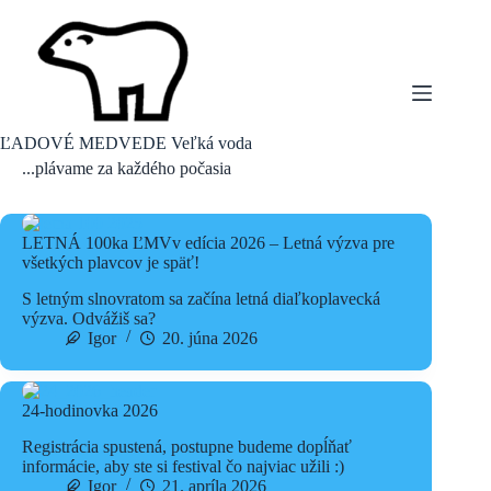
Skip
to
content
ĽADOVÉ MEDVEDE Veľká voda
...plávame za každého počasia
LETNÁ 100ka ĽMVv edícia 2026 – Letná výzva pre
všetkých plavcov je späť!
S letným slnovratom sa začína letná diaľkoplavecká
výzva. Odvážiš sa?
Igor
20. júna 2026
24-hodinovka 2026
Registrácia spustená, postupne budeme dopĺňať
informácie, aby ste si festival čo najviac užili :)
Igor
21. apríla 2026