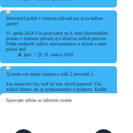
Slovenský pohár v zimnom plávaní zas aj na našom
jazere!
11. apríla 2024 Vás pozývame na 9. kolo Slovenského
pohára v zimnom plávaní aj s účasťou našich plavcov.
Prídte podporiť našich reprezentantov a strávte s nami
pekný deň.
Igor
31. marca 2026
Aj tento rok máme záujem o vaše 2 percentá :)
Zas nastal ten čas, keď by sme chceli poprosiť Vás,
našich členov, ale aj sympatizantov o podporu. Každé
euro sa počíta...
Igor
6. marca 2026
Spravujte súhlas so súbormi cookie