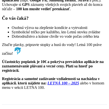
aplikáciou
(napr.
Google Fit, Samsung Health
,
Strava
a pod.).
Uchovajte si
GPS
záznamy všetkých svojich plavieb až do konca
súťaže –
100 km musíte vedieť preukázať
.
Čo vás čaká?
Osobná výzva na zlepšenie kondície a vytrvalosti
Symbolické tričko pre každého, kto Letnú stovku zvládne
Dobrodružstvo a krásne chvíle vo vode počas celého leta
Zbaľte plavky, pripravte stopky a hurá do vody! Letná 100 práve
začína!
Účastnícky poplatok je 10€ a pokrýva prevádzku aplikácie na
zaznamenávanie plávaní a vecné ceny. Platí sa hneď po
registrácii.
Registrácia a samotné zadávanie vzdialeností sa nachádza v
aplikácii. ktorú nájdete na:
LETNÁ 100 – 2025
alebo v hornom
menu v sekcii LETNA 100.