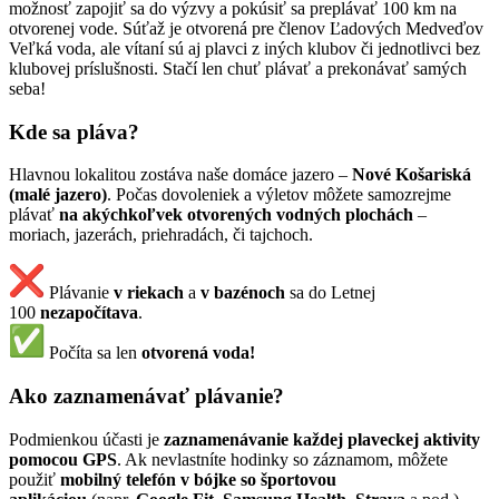
možnosť zapojiť sa do výzvy a pokúsiť sa preplávať 100 km na
otvorenej vode. Súťaž je otvorená pre členov Ľadových Medveďov
Veľká voda, ale vítaní sú aj plavci z iných klubov či jednotlivci bez
klubovej príslušnosti. Stačí len chuť plávať a prekonávať samých
seba!
Kde sa pláva?
Hlavnou lokalitou zostáva naše domáce jazero –
Nové Košariská
(malé jazero)
. Počas dovoleniek a výletov môžete samozrejme
plávať
na akýchkoľvek otvorených vodných plochách
–
moriach, jazerách, priehradách, či tajchoch.
Plávanie
v riekach
a
v bazénoch
sa do Letnej
100
nezapočítava
.
Počíta sa len
otvorená voda!
Ako zaznamenávať plávanie?
Podmienkou účasti je
zaznamenávanie každej plaveckej aktivity
pomocou GPS
. Ak nevlastníte hodinky so záznamom, môžete
použiť
mobilný telefón v bójke so športovou