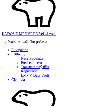
ĽADOVÉ MEDVEDE Veľká voda
...plávame za každého počasia
Fotogaléria
Klub
Naše Podujatia
Predsedníctvo
Transparentný účet
Registrácia
LMVV Data Vault
Členovia