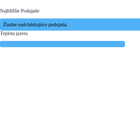
Najbližšie Podujatie
Žiadne nadchádzajúce podujatia.
Teplota jazera
Spravujte súhlas so súbormi cookie