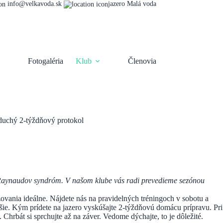
info@velkavoda.sk
jazero Malá voda
Fotogaléria
Klub
Členovia
duchý 2-týždňový protokol
, Raynaudov syndróm. V našom klube vás radi prevedieme sezónou
žovania ideálne. Nájdete nás na pravidelných tréningoch v sobotu a
šie. Kým prídete na jazero vyskúšajte 2-týždňovú domácu prípravu. Pri
rbát si sprchujte až na záver. Vedome dýchajte, to je dôležité.