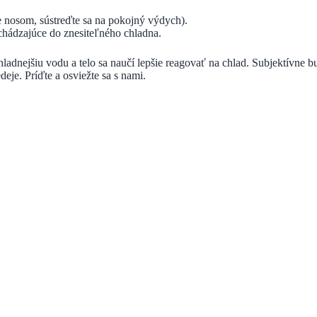
te nosom, sústreďte sa na pokojný výdych).
rechádzajúce do znesiteľného chladna.
adnejšiu vodu a telo sa naučí lepšie reagovať na chlad. Subjek­tívne bude
deje. Príďte a osviežte sa s nami.