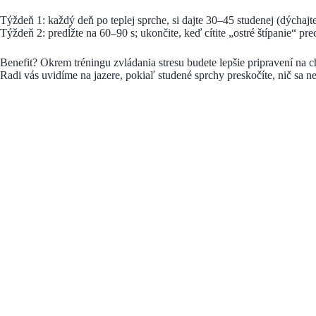
Týždeň 1: každý deň po teplej sprche, si dajte 30–45 studenej (dýchaj
Týždeň 2: predĺžte na 60–90 s; ukončite, keď cítite „ostré štípanie“ p
Benefit? Okrem tréningu zvládania stresu budete lepšie pripravení na chl
Radi vás uvidíme na jazere, pokiaľ studené sprchy preskočíte, nič sa ne