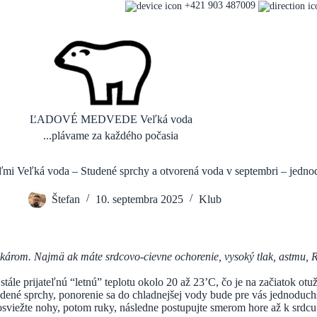
+421 903 487009
ĽADOVÉ MEDVEDE Veľká voda
...plávame za každého počasia
i Veľká voda – Studené sprchy a otvorená voda v septembri – jedno
Štefan
10. septembra 2025
Klub
 lekárom. Najmä ak máte srdcovo-cievne ochorenie, vysoký tlak, astmu
ále prijateľnú “letnú” teplotu okolo 20 až 23’C, čo je na začiatok otu
dené sprchy, ponorenie sa do chladnejšej vody bude pre vás jednoduch
ežte nohy, potom ruky, následne postupujte smerom hore až k srdcu. Ch