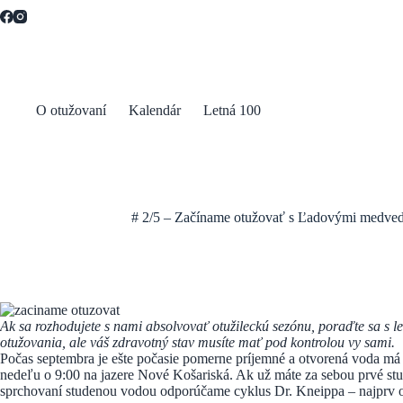
Skip
to
content
O otužovaní
Kalendár
Letná 100
# 2/5 – Začíname otužovať s Ľadovými medveďm
Ak sa rozhodujete s nami absolvovať otužileckú sezónu, poraďte sa s
otužovania, ale váš zdravotný stav musíte mať pod kontrolou vy sami.
Počas septembra je ešte počasie pomerne príjemné a otvorená voda má st
nedeľu o 9:00 na jazere Nové Košariská. Ak už máte za sebou prvé stu
sprchovaní studenou vodou odporúčame cyklus Dr. Kneippa – najprv osvi